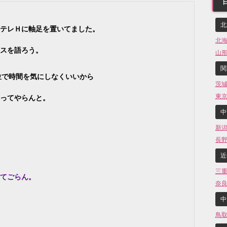
北
テレＨに軸足を置いてました。
北
スを語ろう。
山
関
位で時間を気にしなくいいから
茨
東
ってやらんと。
中
新
長
近
三
てごらん。
奈
中
鳥