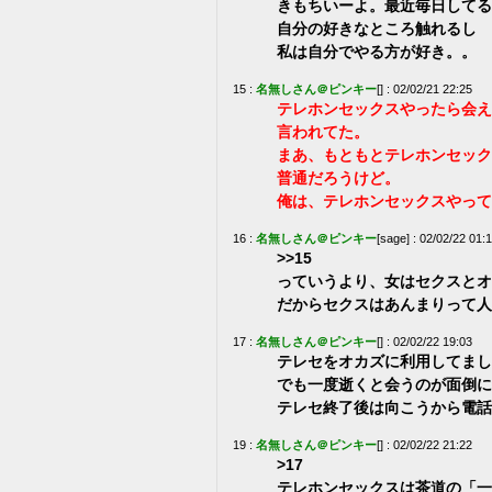
きもちいーよ。最近毎日してる
自分の好きなところ触れるし
私は自分でやる方が好き。。
15 :
名無しさん＠ピンキー
[] : 02/02/21 22:25
テレホンセックスやったら会え
言われてた。
まあ、もともとテレホンセック
普通だろうけど。
俺は、テレホンセックスやって
16 :
名無しさん＠ピンキー
[sage] : 02/02/22 01:
>>15
っていうより、女はセクスとオ
だからセクスはあんまりって人
17 :
名無しさん＠ピンキー
[] : 02/02/22 19:03
テレセをオカズに利用してまし
でも一度逝くと会うのが面倒に
テレセ終了後は向こうから電話
19 :
名無しさん＠ピンキー
[] : 02/02/22 21:22
>17
テレホンセックスは茶道の「一