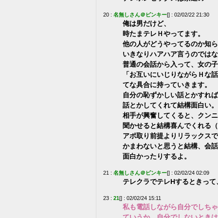
20 :
名無しさん＠ピンキー
[] : 02/02/22 21:30
俺は男だけど、
時たまテレＨやってます。
他の人がどうやってるのか知ら
いきなりハアハア言うのではな
普通の会話から入って、女の子
「お互いにいじりながらＨな話
てな具合に持っていきます。
自分の恥ずかしい話とかすれば
話とかしてくれて結構面白い。
相手が興奮してくると、クンニ
聞かせると結構喜んでくれる（
アポ取り前提よりリラックスで
かまわないと思うと結構、会話
面白かったりするよ。
21 :
名無しさん＠ピンキー
[] : 02/02/24 02:09
テレクラでテレHするときって
23 :
21
[] : 02/02/24 15:11
私も電話しながら自分でしちゃ
ていうか、自分でしないときは