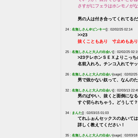
さすがにフェラはホンモノがな
男の人は付き合ってくれてるだ
24 :
名無しさん＠ピンキー
[] : 02/02/25 02:14
>>23
抜くこともあり 寸止めもあり
25 :
名無しさんと大人の出会い
[] : 02/02/25 02:1
>23テレホンＳＥＸよりこっ
名前入れろ。チンコ入れてヤッ
26 :
名無しさんと大人の出会い
[sage] : 02/02/25
男で抜かない奴って、なんのた
32 :
名無しさんと大人の出会い
[] : 02/03/13 22:4
男のばやい、抜くと面倒になる
すぐ切られちゃう。どうして？
34 :
まんた
[] : 02/03/15 01:03
てれふぉんセックスのあいては
詳しく教えてください！
35 :
名無しさんと大人の出会い
[sage] : 02/03/18