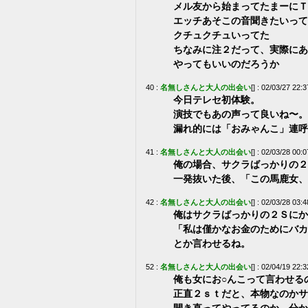
メル友から始まってたまーにＴ
エッチあそこの音聞きたいって
クチュクチュいってた
ちなみに注２だって、実際にあ
やってもいいのだろうか
40 :
名無しさんと大人の出会い
[] : 02/03/27 22:3
今日テレセ初体験。
演技でもあの声って良いね〜。
漏れ的には「おみゃんこ」連呼
41 :
名無しさんと大人の出会い
[] : 02/03/28 00:0
俺の場合、サクラばっかりの２
一発抜いた後、「この馬鹿女、
42 :
名無しさんと大人の出会い
[] : 02/03/28 03:4
俺はサクラばっかりの２Ｓにか
「私は僅かなお金のためにバカ
とか言わせるね。
52 :
名無しさんと大人の出会い
[] : 02/04/19 22:3
俺も女にお○んこって言わせる
正直２ｓｔだと、本物なのかサ
開き直ってやってるのか、分か