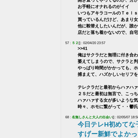
お手軽にオナれるのがイイ
いつもアキラコールのＴｅｌｓ
買っているんだけど、あまり女
他に鞍替えしたいんだが、誰か
店だと落ち着かないので、自宅
57 :
５２
[] : 02/04/20 23:57
>>41
俺はサクラだと無理に付き合わ
萎えてしまうので、サクラと判
やっぱり時間がかかっても、ホ
捕まえて、ハズかしいセリフを
テレクラだと最初からハァハァ
２Ｓだと最初は無言で、こっち
ハァハァする女が多いような気
時々、ホモに繋がって・・鬱氏
68 :
名無しさんと大人の出会い
[] : 02/05/07 18:5
今日テレH初めてな
すげー新鮮でよかっ