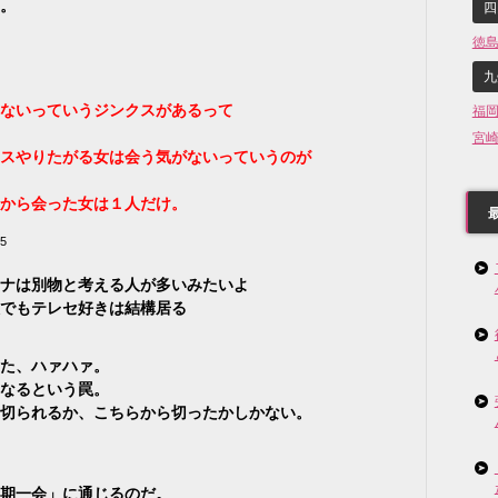
。
四
徳
九
ないっていうジンクスがあるって
福
宮
スやりたがる女は会う気がないっていうのが
から会った女は１人だけ。
15
ナは別物と考える人が多いみたいよ
でもテレセ好きは結構居る
た、ハァハァ。
なるという罠。
切られるか、こちらから切ったかしかない。
期一会」に通じるのだ。