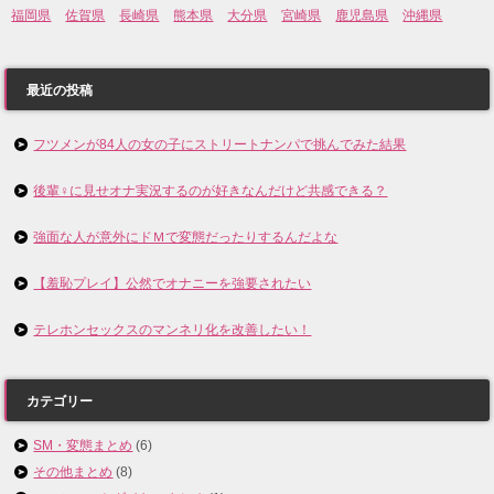
福岡県
佐賀県
長崎県
熊本県
大分県
宮崎県
鹿児島県
沖縄県
最近の投稿
フツメンが84人の女の子にストリートナンパで挑んでみた結果
後輩♀に見せオナ実況するのが好きなんだけど共感できる？
強面な人が意外にドＭで変態だったりするんだよな
【羞恥プレイ】公然でオナニーを強要されたい
テレホンセックスのマンネリ化を改善したい！
カテゴリー
SM・変態まとめ
(6)
その他まとめ
(8)