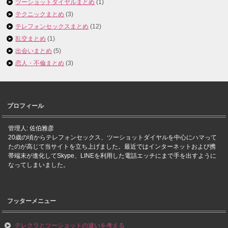
ツーショットダイヤルまとめ
(1)
テクニックまとめ
(3)
テレフォンセックスまとめ
(12)
乱交まとめ
(1)
出会いまとめ
(5)
恋人・不倫まとめ
(3)
プロフィール
管理人: 佐伯雅彦
20歳の頃からテレフォンセックス、ツーショットダイヤルを中心にハマって
たのが高じて当サイトを立ち上げました。最近ではインターネットおよび携
帯端末が進化してSkype、LINEを利用した電話エッチにまで手を出すように
なってしまいました。
フッターメニュー
テレクラとツーショットの違いを考える