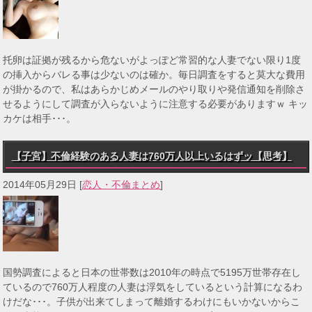
托卵は証拠が残るから危ないがよっぽど常習的な人妻でない限り1度
の挿入からバレる事は少ないのは確か。毎日調査をすると莫大な費用
が掛かるので、私はあらかじめメールのやり取りや発信通知を削除さ
せるようにして調査が入らないように注意する必要がありますｗ キッ
カケは相手･･･。
【子宮】不倫経験のある人妻は760万人以上いるはずッ【思考】
2014年05月29日
[
恋人・不倫まとめ
]
国勢調査によると日本の世帯数は2010年の時点で5195万世帯存在し
ているので760万人程度の人妻は浮気をしているという計算になるわ
けだな･･･。子供が出来てしまって離婚するわけにもいかないからこ