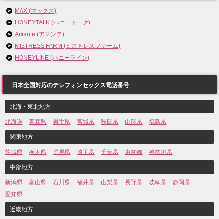
MAX (マックス)
HONEYTALK (ハニートーク)
Amante (アマンテ)
MISTRESS FARM (ミストレスファーム)
HONEYLINE (ハニーライン)
日本全国対応のテレフォンセックス電話番号
北海・東北地方
北海道
青森県
岩手県
宮城県
秋田県
山形県
福島県
関東地方
茨城県
栃木県
群馬県
埼玉県
千葉県
東京都
神奈川県
中部地方
新潟県
富山県
石川県
福井県
山梨県
長野県
岐阜県
静岡県
愛知県
近畿地方