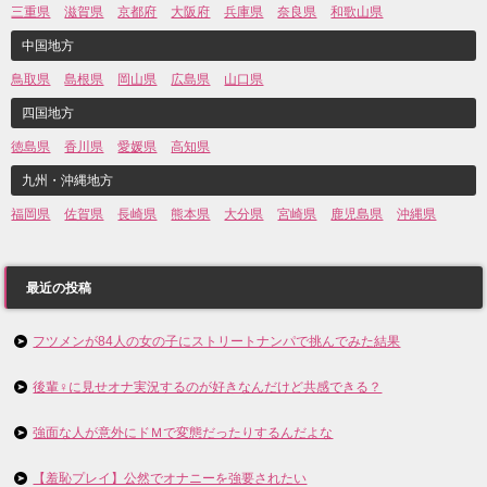
三重県
滋賀県
京都府
大阪府
兵庫県
奈良県
和歌山県
中国地方
鳥取県
島根県
岡山県
広島県
山口県
四国地方
徳島県
香川県
愛媛県
高知県
九州・沖縄地方
福岡県
佐賀県
長崎県
熊本県
大分県
宮崎県
鹿児島県
沖縄県
最近の投稿
フツメンが84人の女の子にストリートナンパで挑んでみた結果
後輩♀に見せオナ実況するのが好きなんだけど共感できる？
強面な人が意外にドＭで変態だったりするんだよな
【羞恥プレイ】公然でオナニーを強要されたい